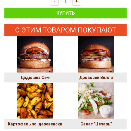
-
+
КУПИТЬ
С ЭТИМ ТОВАРОМ ПОКУПАЮТ
Дядюшка Сэм
Дровосек Вилли
Картофель по-деревенски
Салат "Цезарь"